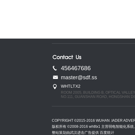
456467686
master@sdf.ss
WHTLTX2
ROOM 2005, BUILDING B, OPTICAL VALLE
NO.111, GUANSHAN ROAD, HONGSHAN DI
COPYRIGHT ©2015-2016 WUHAN .IADER ADVERT
版权所有 ©2008-2016 whtltx1 主营弱
整站策划由武汉进击广告提供
百度统计