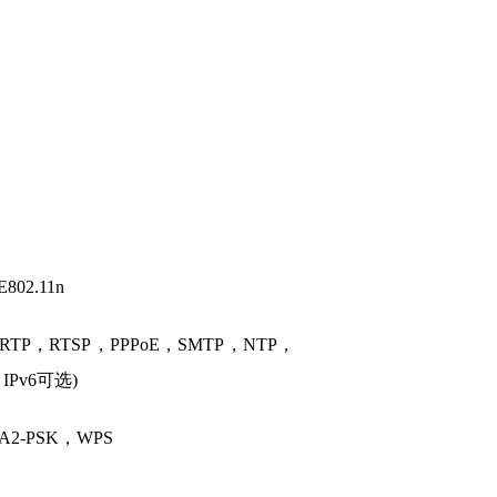
02.11n
P，RTSP，PPPoE，SMTP，NTP，
IPv6可选)
A2-PSK，WPS