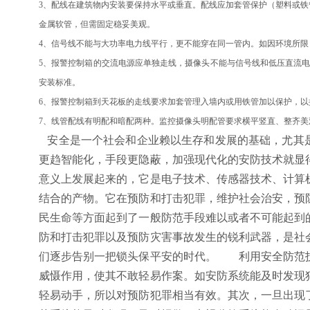
3、配线在建筑物内安装要保持水平或垂直。配线应加套管保护（塑料或铁
金属软管，但需固定稳妥美观。
4、信号线不能与大功率电力线平行，更不能穿在同一管内。如因环境所限，
5、报警控制箱的交流电源应单独走线，摄像头不能与信号线和低压直流
安装标准。
6、报警控制箱到天花板的走线要求加套管理入墙内或用铁管加以保护，以
7、线管配线有明配和暗配两种。监控摄像头明配管要求横平竖直、整齐美
安全是一个社会和企业赖以生存和发展的基础，尤其
更趋智能化，手段更隐蔽，加强现代化的安防技术就显
意义上发展起来的，它是电子技术、传感器技术、计算
结合的产物。它在预防和打击犯罪，维护社会治安，预
民生命等方面起到了一般防范手段难以或者不可能起到
防和打击犯罪以及预防灾害事故发生的锐利武器，是社
们逐步告别一把锁头保平安的时代。 利用安全防范
威慑作用，使其不敢轻易作案。如安防系统能及时发现
轻易动手，所以对预防犯罪相当有效。其次，一旦出现