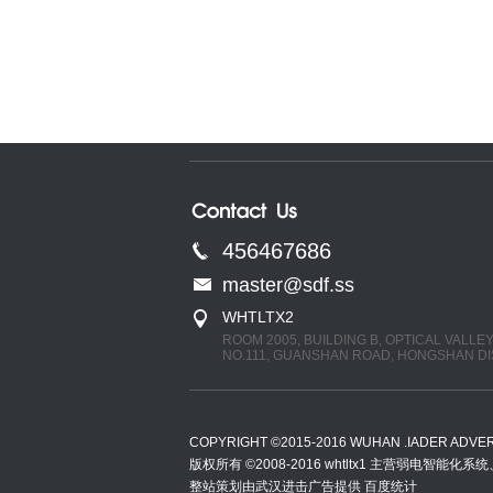
456467686
master@sdf.ss
WHTLTX2
ROOM 2005, BUILDING B, OPTICAL VALLE
NO.111, GUANSHAN ROAD, HONGSHAN DI
COPYRIGHT ©2015-2016 WUHAN .IADER ADVERT
版权所有 ©2008-2016 whtltx1 主营弱
整站策划由武汉进击广告提供
百度统计