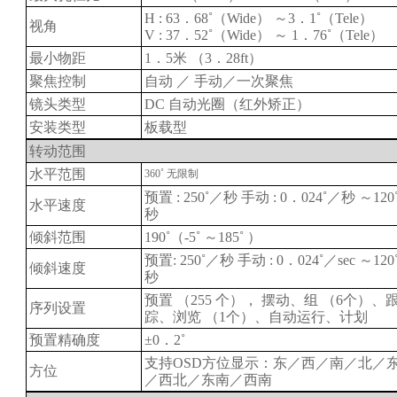
H : 63．68˚（Wide） ～3．1˚（Tele）
视角
V : 37．52˚（Wide） ～ 1．76˚（Tele）
最小物距
1．5米 （3．28ft）
聚焦控制
自动 ／ 手动／一次聚焦
镜头类型
DC 自动光圈（红外矫正）
安装类型
板载型
转动范围
水平范围
360
˚
无限制
预置 : 250˚／秒 手动 : 0．024˚／秒 ～120
水平速度
秒
倾斜范围
190˚（-5˚ ～185˚ ）
预置: 250˚／秒 手动 : 0．024˚／sec ～120
倾斜速度
秒
预置 （255 个）， 摆动、组 （6个）、
序列设置
踪、浏览 （1个）、自动运行、计划
预置精确度
±0．2˚
支持OSD方位显示：东／西／南／北／
方位
／西北／东南／西南