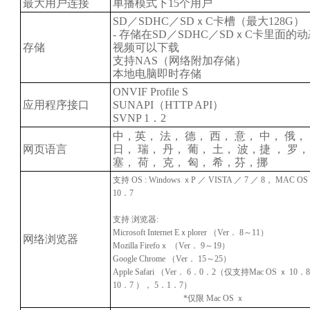
最大用户连接
单播模式下15个用户
SD／SDHC／SDｘC卡槽（最大128G）
- 存储在SD／SDHC／SDｘC卡里面的
存储
视频可以下载
支持NAS（网络附加存储）
本地电脑即时存储
ONVIF Profile S
应用程序接口
SUNAPI（HTTP API）
SVNP 1．2
中，英， 法， 德， 西， 意， 中， 俄，
网页语言
日， 瑞， 丹， 葡， 土， 波，捷 ， 罗，
塞， 荷， 克， 匈， 希，芬，挪
支持 OS : Windows ｘP ／ VISTA ／ 7 ／ 8， MAC OS
10．7
支持 浏览器:
Microsoft Internet Eｘplorer （Ver． 8～11）
网络浏览器
Mozilla Firefoｘ （Ver． 9～19）
Google Chrome （Ver． 15～25）
Apple Safari （Ver． 6．0．2（仅支持Mac OS ｘ 10．
10．7 ）， 5．1．7）
*仅限 Mac OS ｘ