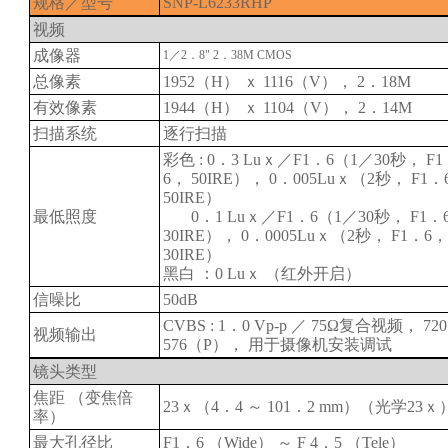
规格／型号
SNP-L6233RHP
视频
成像器
1／2．8" 2．38M CMOS
总像素
1952（H） ｘ 1116（V）， 2．18M
有效像素
1944（H） ｘ 1104（V）， 2．14M
扫描系统
逐行扫描
彩色 : 0．3 Luｘ／F1．6（1／30秒， F
6， 50IRE）， 0．005Luｘ（2秒， F1．
50IRE）
最低照度
0．1 Luｘ／F1．6（1／30秒， F1．
30IRE）， 0．0005Luｘ（2秒， F1．6
30IRE）
黑白 ：0 Luｘ （红外开启）
信噪比
50dB
CVBS : 1．0 Vp-p ／ 75Ω复合视频， 72
视频输出
576（P）， 用于摄像机安装调试
镜头类型
焦距 （变焦倍
23ｘ（4．4 ～ 101．2 mm）（光学23ｘ
率）
最大孔径比
F1．6 （Wide） ～ F 4．5 （Tele）