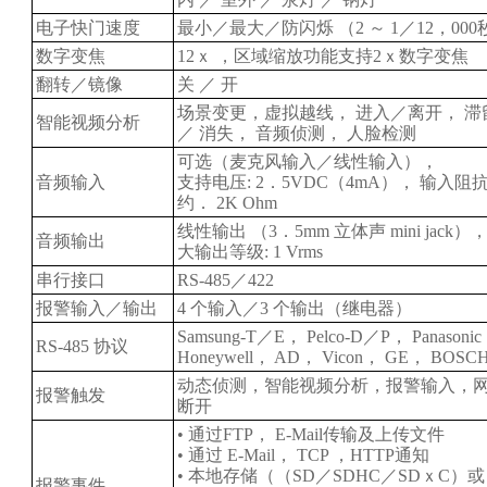
电子快门速度
最小／最大／防闪烁 （2 ～ 1／12，000
数字变焦
12ｘ ，区域缩放功能支持2ｘ数字变焦
翻转／镜像
关 ／ 开
场景变更，虚拟越线， 进入／离开， 滞
智能视频分析
／ 消失， 音频侦测， 人脸检测
可选（麦克风输入／线性输入），
音频输入
支持电压: 2．5VDC（4mA）， 输入阻抗
约． 2K Ohm
线性输出 （3．5mm 立体声 mini jack）
音频输出
大输出等级: 1 Vrms
串行接口
RS-485／422
报警输入／输出
4 个输入／3 个输出（继电器）
Samsung-T／E， Pelco-D／P， Panasoni
RS-485 协议
Honeywell， AD， Vicon， GE， BOSC
动态侦测，智能视频分析，报警输入，
报警触发
断开
• 通过FTP， E-Mail传输及上传文件
• 通过 E-Mail， TCP ，HTTP通知
• 本地存储（（SD／SDHC／SDｘC）或
报警事件