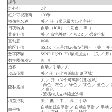
操作
红外灯
2个
红外可视距离
100米
摄像机名称
关／ 开 （显示最大15个字符）
日夜转换
自动 （ICR） ／ 彩色／ 黑白
背光补偿
关 ／ 背光补偿
／ WDR ／ 强光抑制
宽动态
100dB
暗区补偿
SSDR （三星超级动态范围） （关／ 开
数字降噪
SSNR III(2D+3D 噪点滤波） （关 ／ 开
数字图像稳定
关／ 开
透雾
自动／手动／关
动态侦测
关／开 （4个可编辑矩形区域）
关 ／ 开 （32个可编辑矩形区域）
- 颜色﹕灰色 ／ 绿色 ／ 红色 ／ 蓝色 ／
隐私遮挡
／ 白色
- 遮挡模式支持缩放选项
增益控制
关／ 低 ／ 中 ／ 高／ 手动
自动追踪白平衡 ／ 自动白平衡 ／ 手动 
白平衡
内 ／ 室外 ／ 汞灯 ／ 钠灯