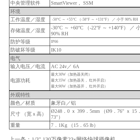
中央管理软件
SmartViewer， SSM
环境
工作温度／湿度
-50°C ～ +55°C （-58°F ～ +131°F） ／ 小于 90% RH
-30°C ～ +60°C （-22°F ～ +140°F） ／
存储温度／湿度
90% RH
防护等级
IP66
防破坏等级
IK10
电气
输入电压／电流
AC 24v／ 6A
最大30W（加热器关闭）
电源功耗
最大35W（加热器关， 红外开启）
最大90W（加热器开， 红外开启）
外观特性
颜色／材质
象牙白／铝
Ø248．0 ｘ 399．5mm （Ø9．76" ｘ 15
尺寸 （宽ｘ高）
73"）
重量
7．1Kg （15．65 lb）
上一条：
1/3" 130万像素23x网络快球摄像机