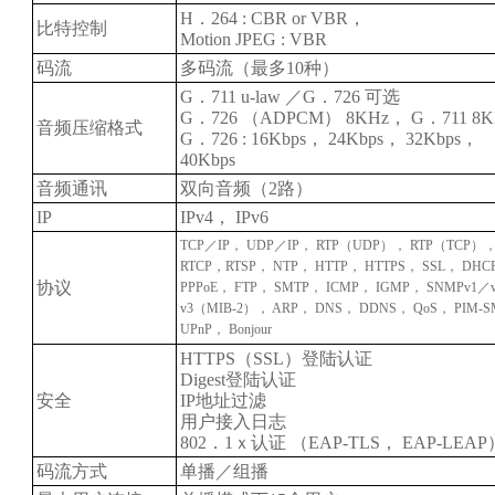
H．264 : CBR or VBR，
比特控制
Motion JPEG : VBR
码流
多码流（最多10种）
G．711 u-law ／G．726 可选
G．726 （ADPCM） 8KHz， G．711 8K
音频压缩格式
G．726 : 16Kbps， 24Kbps， 32Kbps，
40Kbps
音频通讯
双向音频（2路）
IP
IPv4， IPv6
TCP／IP， UDP／IP， RTP（UDP）， RTP（TCP）
RTCP，RTSP， NTP， HTTP， HTTPS， SSL， DHC
协议
PPPoE， FTP， SMTP， ICMP， IGMP， SNMPv1／
v3（MIB-2）， ARP， DNS， DDNS， QoS， PIM-
UPnP， Bonjour
HTTPS（SSL）登陆认证
Digest登陆认证
安全
IP地址过滤
用户接入日志
802．1ｘ认证 （EAP-TLS， EAP-LEAP
码流方式
单播／组播