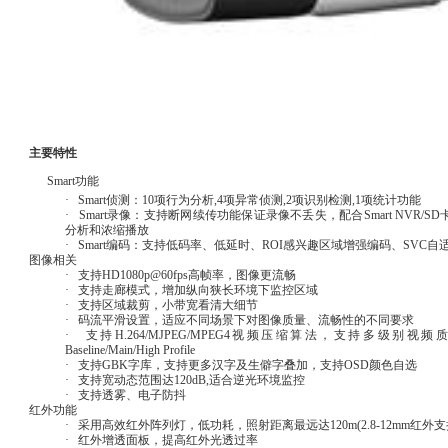
主要特性
Smart功能
· Smart侦测：10项行为分析,4项异常侦测,2项识别检测,1项统计功能
· Smart录像：支持断网续传功能保证录像不丢失，配合Smart NVR
分析和浓缩播放
· Smart编码：支持低码率、低延时、ROI感兴趣区域增强编码、SVC
图像相关
· 支持HD1080p@60fps高帧率，图像更流畅
· 支持走廊模式，增加纵向狭长环境下监控区域
· 支持区域裁剪，小带宽看清大细节
· 码流平滑设置，适应不同场景下对图像质量、流畅性的不同要求
· 支持H.264/MJPEG/MPEG4视频压缩算法，支持多级别视频
Baseline/Main/High Profile
· 支持GBK字库，支持更多汉字及生僻字叠加，支持OSD颜色自选
· 支持宽动态范围达120dB,适合逆光环境监控
· 支持透雾、电子防抖
红外功能
· 采用高效红外阵列灯，低功耗，照射距离最远达120m(2.8-12mm红外支持2
· 红外增透面板，提高红外光透过率