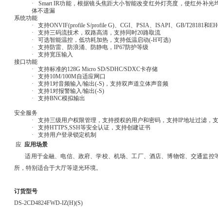
· Smart IR功能，根据镜头焦距大小智能改变红外灯亮度，使红外补
体不遗漏
系统功能
· 支持ONVIF(profile S/profile G)、CGI、PSIA、ISAPI、GB/T2818
· 支持三码流技术，双路高清，支持同时20路取流
· 可选智能温控，低功耗加热，支持低温启动(-H可选)
· 支持防雷、防浪涌、防静电，IP67防护等级
· 支持宽压输入
接口功能
· 支持标准的128G Micro SD/SDHC/SDXC卡存储
· 支持10M/100M自适应网口
· 支持1对音频输入/输出(-S)，支持双声道立体声音频
· 支持1对报警输入/输出(-S)
· 支持BNC模拟输出
安全服务
· 支持三级用户权限管理，支持授权的用户和密码，支持IP地址过滤，
· 支持HTTPS,SSH等安全认证，支持创建证书
·
支持用户登录锁定机制
应
应用场景
适用于金融、电信、政府、学校、机场、工厂、酒店、博物馆、交通监控
所，特别适合于大厅等逆光环境。
订货型号
DS-2CD4824FWD-IZ(H)(S)