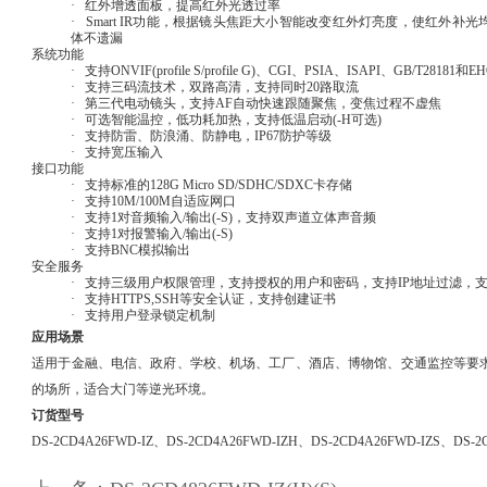
· 红外增透面板，提高红外光透过率
· Smart IR功能，根据镜头焦距大小智能改变红外灯亮度，使红外补
体不遗漏
系统功能
· 支持ONVIF(profile S/profile G)、CGI、PSIA、ISAPI、GB/T2818
· 支持三码流技术，双路高清，支持同时20路取流
· 第三代电动镜头，支持AF自动快速跟随聚焦，变焦过程不虚焦
· 可选智能温控，低功耗加热，支持低温启动(-H可选)
· 支持防雷、防浪涌、防静电，IP67防护等级
· 支持宽压输入
接口功能
· 支持标准的128G Micro SD/SDHC/SDXC卡存储
· 支持10M/100M自适应网口
· 支持1对音频输入/输出(-S)，支持双声道立体声音频
· 支持1对报警输入/输出(-S)
· 支持BNC模拟输出
安全服务
· 支持三级用户权限管理，支持授权的用户和密码，支持IP地址过滤，
· 支持HTTPS,SSH等安全认证，支持创建证书
· 支持用户登录锁定机制
应用场景
适用于金融、电信、政府、学校、机场、工厂、酒店、博物馆、交通监控等要
的场所，适合大门等逆光环境。
订货型号
DS-2CD4A26FWD-IZ、DS-2CD4A26FWD-IZH、DS-2CD4A26FWD-IZS、DS-2