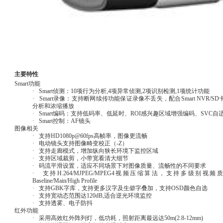
主要特性
Smart功能
· Smart侦测：10项行为分析,4项异常侦测,2项识别检测,1项统计功能
· Smart录像：支持断网续传功能保证录像不丢失，配合Smart NVR
分析和浓缩播放
· Smart编码：支持低码率、低延时、ROI感兴趣区域增强编码、SVC
· Smart控制：AF镜头
图像相关
· 支持HD1080p@60fps高帧率，图像更流畅
· 电动镜头支持图像畸变校正（-Z）
· 支持走廊模式，增加纵向狭长环境下监控区域
· 支持区域裁剪，小带宽看清大细节
· 码流平滑设置，适应不同场景下对图像质量、流畅性的不同要求
· 支持H.264/MJPEG/MPEG4视频压缩算法，支持多级别视频
Baseline/Main/High Profile
· 支持GBK字库，支持更多汉字及生僻字叠加，支持OSD颜色自选
· 支持宽动态范围达120dB,适合逆光环境监控
· 支持透雾、电子防抖
红外功能
· 采用高效红外阵列灯，低功耗，照射距离最远达50m(2.8-12mm)